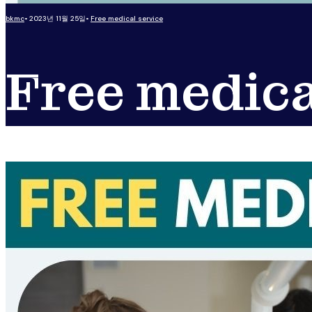
bkmc
•
2023년 11월 25일
•
Free medical service
Free medica